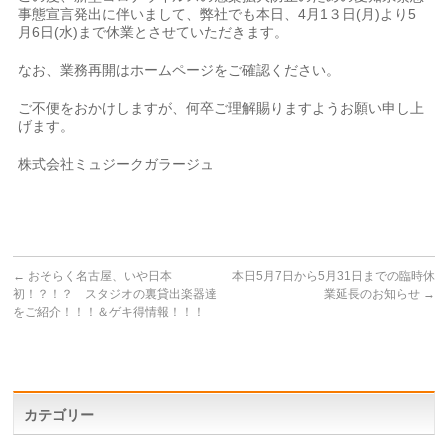
事態宣言発出に伴いまして、弊社でも本日、4月1３日(月)より5
月6日(水)まで休業とさせていただきます。
なお、業務再開はホームページをご確認ください。
ご不便をおかけしますが、何卒ご理解賜りますようお願い申し上
げます。
株式会社ミュジークガラージュ
←
おそらく名古屋、いや日本
本日5月7日から5月31日までの臨時休
初！？！？ スタジオの裏貸出楽器達
業延長のお知らせ
→
をご紹介！！！＆ゲキ得情報！！！
カテゴリー