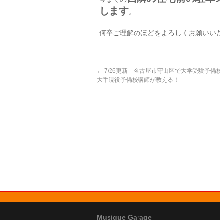
します
。
何卒ご理解のほどをよろしくお願いい
←
7/26更新 名古屋市守山区で大学受験予
大手現役予備校講師が教える！
Musique Garage