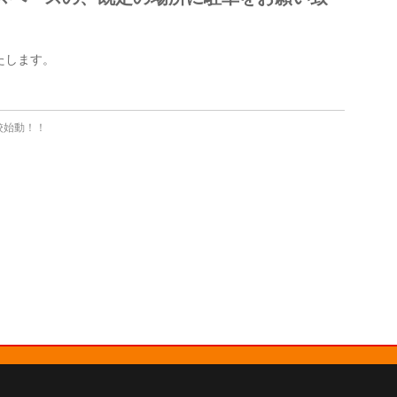
たします。
備校始動！！